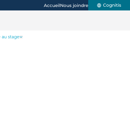
Cognitis
Accueil
Nous joindre
é au stage
ne ou un stagiaire
Ouvrir le tiroir Dates d'admissibilité au stage