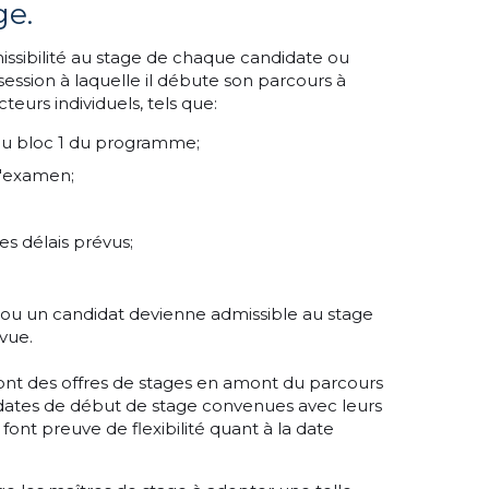
ge.
issibilité au stage de chaque candidate ou
 session à laquelle il débute son parcours à
eurs individuels, tels que:
 du bloc 1 du programme;
d'examen;
es délais prévus;
te ou un candidat devienne admissible au stage
évue.
font des offres de stages en amont du parcours
 dates de début de stage convenues avec leurs
t font preuve de flexibilité quant à la date