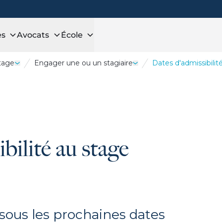
es
Avocats
École
stage
Engager une ou un stagiaire
Dates d'admissibilit
s
Ouvrir le tiroir Être maître de stage
Ouvrir le tiroir Engager u
bilité au stage
sous les prochaines dates