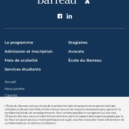
Suivez l'École du Barreau
Le programme
Stagiaires
Admission et inscription
Avocats
Frais de scolarité
École du Barreau
Services étudiants
Accueil
Nous joindre
Cognitis
L’École du Barreau est soucieuse de la protection des renseignements personnels des
utilisateurs de son site Web, et elle met en œuvre les moyens nécessaires pour garantir la
confidentialité de ces renseignements. Pour rendre possible la navigation sur son site,
l’École du Barreau recourt à des fichiers témoins, dans le respect des exigences posées par la
Déclaration de confidentialité et
loi. Pour en savoir plus sur notre politique à ce sujet, veuillez consulter notre
Déclaration de
conditions d'utilisation
confidentialité et conditions d’utilisation
.