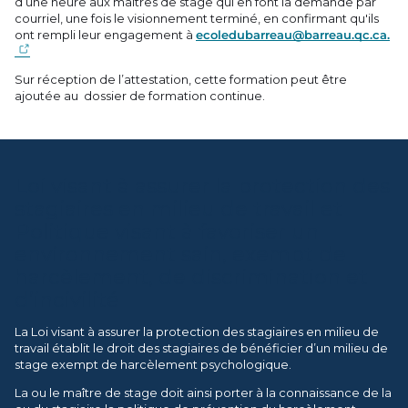
d’une heure aux maîtres de stage qui en font la demande par
courriel, une fois le visionnement terminé, en confirmant qu'ils
ont rempli leur engagement à
ecoledubarreau@barreau.qc.ca.
Sur réception de l’attestation, cette formation peut être
ajoutée au dossier de formation continue.
Loi visant à assurer la protection des
stagiaires en milieu de travail et
Politique visant à favoriser un
environnement sain, exempt de
harcèlement, de discrimination et
d’incivilité
La Loi visant à assurer la protection des stagiaires en milieu de
travail établit le droit des stagiaires de bénéficier d’un milieu de
stage exempt de harcèlement psychologique.
La ou le maître de stage doit ainsi porter à la connaissance de la