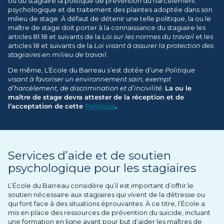
ou du stagiaire la politique de prévention du harcèlement
psychologique et de traitement des plaintes adoptée dans son
milieu de stage. À défaut de détenir une telle politique, la ou le
maître de stage doit porter à la connaissance du stagiaire les
articles 81.18 et suivants de la
Loi sur les normes du travail
et les
articles 18 et suivants de la
Loi visant à assurer la protection des
stagiaires en milieu de travail
.
De même, L’École du Barreau s’est dotée d’une
Politique
visant à favoriser un environnement sain, exempt
d’harcèlement, de discrimination et d’incivilité
.
La ou le
maître de stage devra attester de la réception et de
l’acceptation de cette
Politique
.
Services d’aide et de soutien
psychologique pour les stagiaires
L’École du Barreau considère qu’il est important d’offrir le
soutien nécessaire aux stagiaires qui vivent de la détresse ou
qui font face à des situations éprouvantes. À ce titre, l’École a
mis en place des ressources de prévention du suicide, incluant
une formation en ligne ayant pour but d’aider les maîtres de