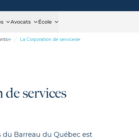
es
Avocats
École
ants
La Corporation de services
idats
Ouvrir le tiroir Services étudiants
Ouvrir le tiroir La Corporatio
 de services
es du Barreau du Québec est