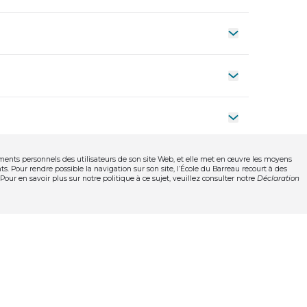
Ouvrir le tiroi
Ouvrir le tiroi
Ouvrir le tiroi
ments personnels des utilisateurs de son site Web, et elle met en œuvre les moyens
s. Pour rendre possible la navigation sur son site, l’École du Barreau recourt à des
 Pour en savoir plus sur notre politique à ce sujet, veuillez consulter notre
Déclaration
mations