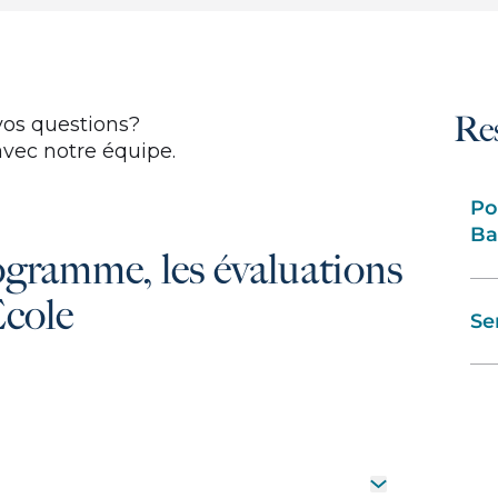
Re
vos questions?
vec notre équipe.
Po
Ba
ogramme, les évaluations
École
Se
Ouvrir le tiroi