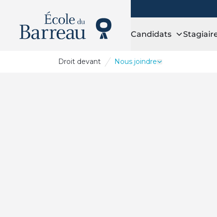
Candidats
Stagiair
Droit
devant
Nous joindre
Ouvrir le tiroir N