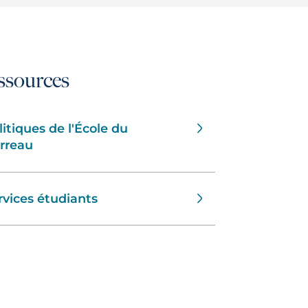
ssources
litiques de l'École du
rreau
rvices étudiants
r Centre de Gatineau