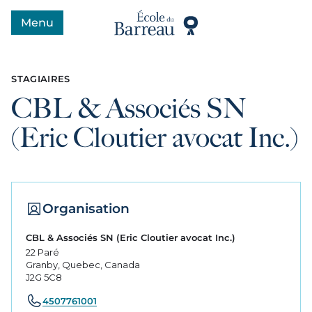
Menu
Ouvrir le menu
STAGIAIRES
CBL & Associés SN
(Eric Cloutier avocat Inc.)
Organisation
CBL & Associés SN (Eric Cloutier avocat Inc.)
22 Paré
Granby, Quebec, Canada
J2G 5C8
4507761001