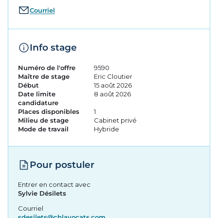
Courriel
Info stage
Numéro de l'offre
9590
Maître de stage
Eric Cloutier
Début
15 août 2026
Date limite
8 août 2026
candidature
Places disponibles
1
Milieu de stage
Cabinet privé
Mode de travail
Hybride
Pour postuler
Entrer en contact avec
Sylvie Désilets
Courriel
sdesilets@cblavocats.com