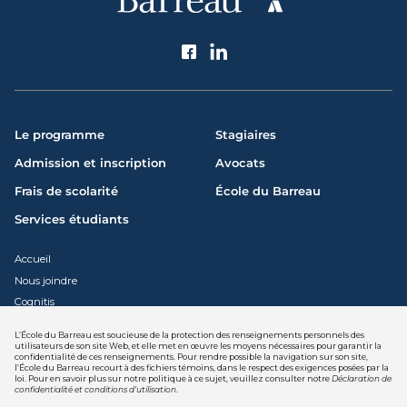
Suivez l'École du Barreau
Le programme
Stagiaires
Admission et inscription
Avocats
Frais de scolarité
École du Barreau
Services étudiants
Accueil
Nous joindre
Cognitis
L’École du Barreau est soucieuse de la protection des renseignements personnels des
utilisateurs de son site Web, et elle met en œuvre les moyens nécessaires pour garantir la
confidentialité de ces renseignements. Pour rendre possible la navigation sur son site,
l’École du Barreau recourt à des fichiers témoins, dans le respect des exigences posées par la
Déclaration de confidentialité et
loi. Pour en savoir plus sur notre politique à ce sujet, veuillez consulter notre
Déclaration de
conditions d'utilisation
confidentialité et conditions d’utilisation
.