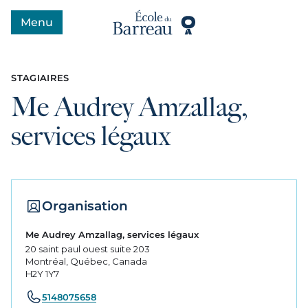
Menu
Ouvrir le menu
STAGIAIRES
Me Audrey Amzallag,
services légaux
Organisation
Me Audrey Amzallag, services légaux
20 saint paul ouest suite 203
Montréal, Québec, Canada
H2Y 1Y7
5148075658