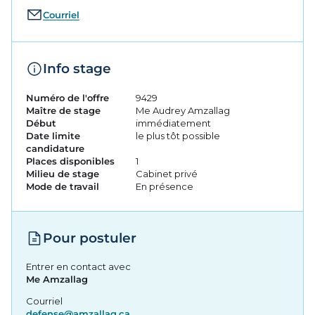
Courriel
Info stage
Numéro de l'offre
9429
Maître de stage
Me Audrey Amzallag
Début
immédiatement
Date limite
le plus tôt possible
candidature
Places disponibles
1
Milieu de stage
Cabinet privé
Mode de travail
En présence
Pour postuler
Entrer en contact avec
Me Amzallag
Courriel
defense@amzallag.ca